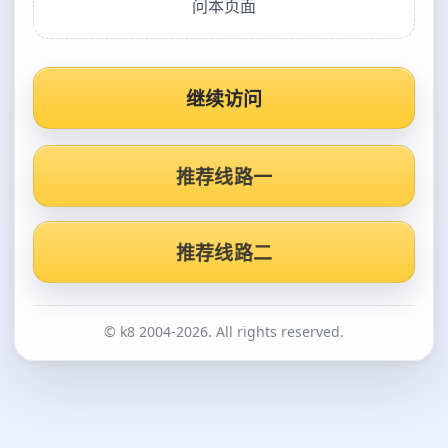
问本页面
继续访问
推荐线路一
推荐线路二
© k8 2004-2026. All rights reserved.